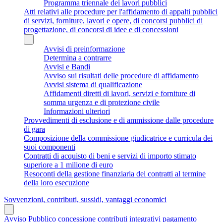
Programma triennale dei lavori pubblici
Atti relativi alle procedure per l'affidamento di appalti pubblici
di servizi, forniture, lavori e opere, di concorsi pubblici di
progettazione, di concorsi di idee e di concessioni
Avvisi di preinformazione
Determina a contrarre
Avvisi e Bandi
Avviso sui risultati delle procedure di affidamento
Avvisi sistema di qualificazione
Affidamenti diretti di lavori, servizi e forniture di
somma urgenza e di protezione civile
Informazioni ulteriori
Provvedimenti di esclusione e di ammissione dalle procedure
di gara
Composizione della commissione giudicatrice e curricula dei
suoi componenti
Contratti di acquisto di beni e servizi di importo stimato
superiore a 1 milione di euro
Resoconti della gestione finanziaria dei contratti al termine
della loro esecuzione
Sovvenzioni, contributi, sussidi, vantaggi economici
Avviso Pubblico concessione contributi integrativi pagamento