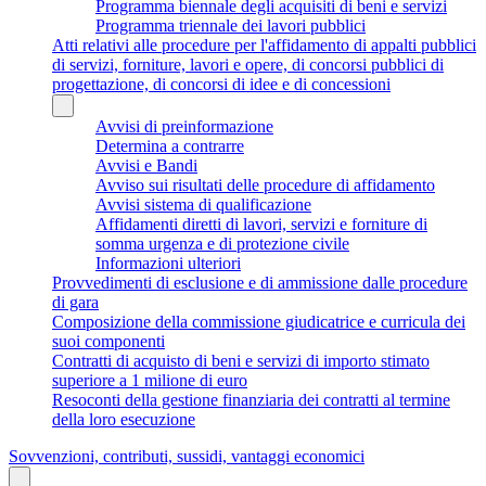
Programma biennale degli acquisiti di beni e servizi
Programma triennale dei lavori pubblici
Atti relativi alle procedure per l'affidamento di appalti pubblici
di servizi, forniture, lavori e opere, di concorsi pubblici di
progettazione, di concorsi di idee e di concessioni
Avvisi di preinformazione
Determina a contrarre
Avvisi e Bandi
Avviso sui risultati delle procedure di affidamento
Avvisi sistema di qualificazione
Affidamenti diretti di lavori, servizi e forniture di
somma urgenza e di protezione civile
Informazioni ulteriori
Provvedimenti di esclusione e di ammissione dalle procedure
di gara
Composizione della commissione giudicatrice e curricula dei
suoi componenti
Contratti di acquisto di beni e servizi di importo stimato
superiore a 1 milione di euro
Resoconti della gestione finanziaria dei contratti al termine
della loro esecuzione
Sovvenzioni, contributi, sussidi, vantaggi economici