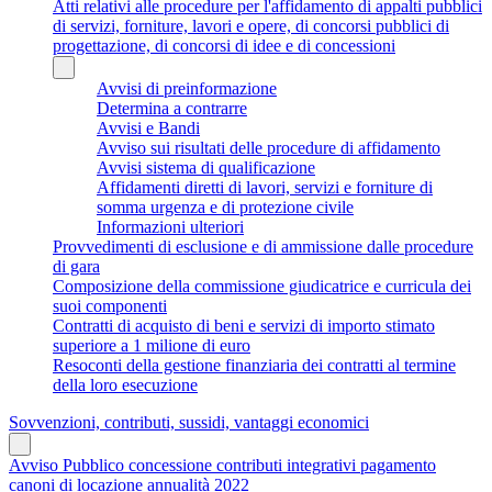
Atti relativi alle procedure per l'affidamento di appalti pubblici
di servizi, forniture, lavori e opere, di concorsi pubblici di
progettazione, di concorsi di idee e di concessioni
Avvisi di preinformazione
Determina a contrarre
Avvisi e Bandi
Avviso sui risultati delle procedure di affidamento
Avvisi sistema di qualificazione
Affidamenti diretti di lavori, servizi e forniture di
somma urgenza e di protezione civile
Informazioni ulteriori
Provvedimenti di esclusione e di ammissione dalle procedure
di gara
Composizione della commissione giudicatrice e curricula dei
suoi componenti
Contratti di acquisto di beni e servizi di importo stimato
superiore a 1 milione di euro
Resoconti della gestione finanziaria dei contratti al termine
della loro esecuzione
Sovvenzioni, contributi, sussidi, vantaggi economici
Avviso Pubblico concessione contributi integrativi pagamento
canoni di locazione annualità 2022