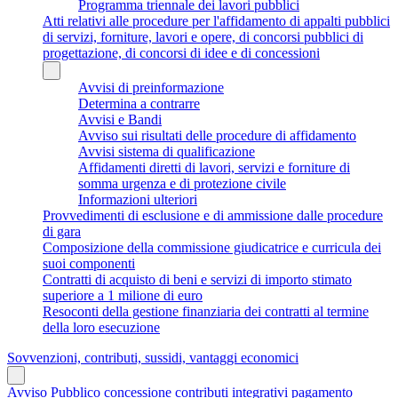
Programma triennale dei lavori pubblici
Atti relativi alle procedure per l'affidamento di appalti pubblici
di servizi, forniture, lavori e opere, di concorsi pubblici di
progettazione, di concorsi di idee e di concessioni
Avvisi di preinformazione
Determina a contrarre
Avvisi e Bandi
Avviso sui risultati delle procedure di affidamento
Avvisi sistema di qualificazione
Affidamenti diretti di lavori, servizi e forniture di
somma urgenza e di protezione civile
Informazioni ulteriori
Provvedimenti di esclusione e di ammissione dalle procedure
di gara
Composizione della commissione giudicatrice e curricula dei
suoi componenti
Contratti di acquisto di beni e servizi di importo stimato
superiore a 1 milione di euro
Resoconti della gestione finanziaria dei contratti al termine
della loro esecuzione
Sovvenzioni, contributi, sussidi, vantaggi economici
Avviso Pubblico concessione contributi integrativi pagamento