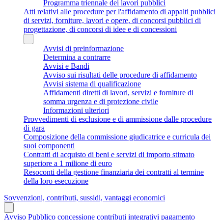
Programma triennale dei lavori pubblici
Atti relativi alle procedure per l'affidamento di appalti pubblici
di servizi, forniture, lavori e opere, di concorsi pubblici di
progettazione, di concorsi di idee e di concessioni
Avvisi di preinformazione
Determina a contrarre
Avvisi e Bandi
Avviso sui risultati delle procedure di affidamento
Avvisi sistema di qualificazione
Affidamenti diretti di lavori, servizi e forniture di
somma urgenza e di protezione civile
Informazioni ulteriori
Provvedimenti di esclusione e di ammissione dalle procedure
di gara
Composizione della commissione giudicatrice e curricula dei
suoi componenti
Contratti di acquisto di beni e servizi di importo stimato
superiore a 1 milione di euro
Resoconti della gestione finanziaria dei contratti al termine
della loro esecuzione
Sovvenzioni, contributi, sussidi, vantaggi economici
Avviso Pubblico concessione contributi integrativi pagamento