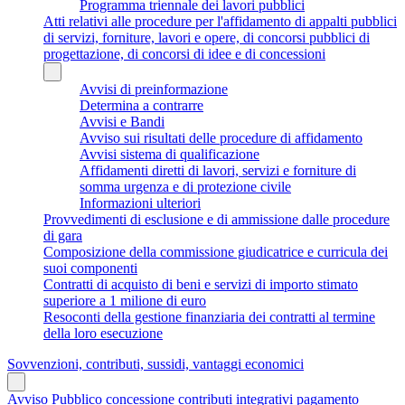
Programma triennale dei lavori pubblici
Atti relativi alle procedure per l'affidamento di appalti pubblici
di servizi, forniture, lavori e opere, di concorsi pubblici di
progettazione, di concorsi di idee e di concessioni
Avvisi di preinformazione
Determina a contrarre
Avvisi e Bandi
Avviso sui risultati delle procedure di affidamento
Avvisi sistema di qualificazione
Affidamenti diretti di lavori, servizi e forniture di
somma urgenza e di protezione civile
Informazioni ulteriori
Provvedimenti di esclusione e di ammissione dalle procedure
di gara
Composizione della commissione giudicatrice e curricula dei
suoi componenti
Contratti di acquisto di beni e servizi di importo stimato
superiore a 1 milione di euro
Resoconti della gestione finanziaria dei contratti al termine
della loro esecuzione
Sovvenzioni, contributi, sussidi, vantaggi economici
Avviso Pubblico concessione contributi integrativi pagamento