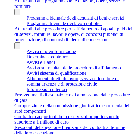
Atti relativi alla programmazione di lavori, opere, servizi e
forniture
Programma biennale degli acquisiti di beni e servizi
Programma triennale dei lavori pubblici
Atti relativi alle procedure per l'affidamento di appalti pubblici
di servizi, forniture, lavori e opere, di concorsi pubblici di
progettazione, di concorsi di idee e di concessioni
Avvisi di preinformazione
Determina a contrarre
Avvisi e Bandi
Avviso sui risultati delle procedure di affidamento
Avvisi sistema di qualificazione
Affidamenti diretti di lavori, servizi e forniture di
somma urgenza e di protezione civile
Informazioni ulteriori
Provvedimenti di esclusione e di ammissione dalle procedure
di gara
Composizione della commissione giudicatrice e curricula dei
suoi componenti
Contratti di acquisto di beni e servizi di importo stimato
superiore a 1 milione di euro
Resoconti della gestione finanziaria dei contratti al termine
della loro esecuzione