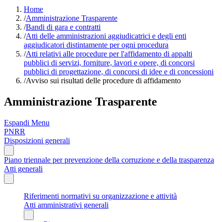
Home
/
Amministrazione Trasparente
/
Bandi di gara e contratti
/
Atti delle amministrazioni aggiudicatrici e degli enti
aggiudicatori distintamente per ogni procedura
/
Atti relativi alle procedure per l'affidamento di appalti
pubblici di servizi, forniture, lavori e opere, di concorsi
pubblici di progettazione, di concorsi di idee e di concessioni
/
Avviso sui risultati delle procedure di affidamento
Amministrazione Trasparente
Espandi Menu
PNRR
Disposizioni generali
Piano triennale per prevenzione della corruzione e della trasparenza
Atti generali
Riferimenti normativi su organizzazione e attività
Atti amministrativi generali