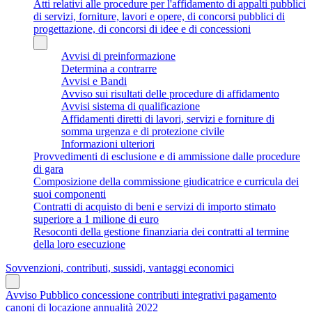
Atti relativi alle procedure per l'affidamento di appalti pubblici
di servizi, forniture, lavori e opere, di concorsi pubblici di
progettazione, di concorsi di idee e di concessioni
Avvisi di preinformazione
Determina a contrarre
Avvisi e Bandi
Avviso sui risultati delle procedure di affidamento
Avvisi sistema di qualificazione
Affidamenti diretti di lavori, servizi e forniture di
somma urgenza e di protezione civile
Informazioni ulteriori
Provvedimenti di esclusione e di ammissione dalle procedure
di gara
Composizione della commissione giudicatrice e curricula dei
suoi componenti
Contratti di acquisto di beni e servizi di importo stimato
superiore a 1 milione di euro
Resoconti della gestione finanziaria dei contratti al termine
della loro esecuzione
Sovvenzioni, contributi, sussidi, vantaggi economici
Avviso Pubblico concessione contributi integrativi pagamento
canoni di locazione annualità 2022