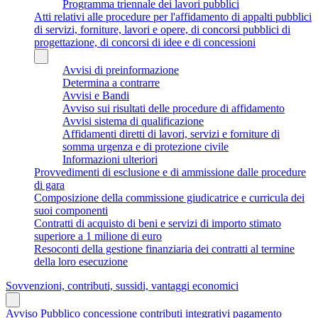
Programma triennale dei lavori pubblici
Atti relativi alle procedure per l'affidamento di appalti pubblici
di servizi, forniture, lavori e opere, di concorsi pubblici di
progettazione, di concorsi di idee e di concessioni
Avvisi di preinformazione
Determina a contrarre
Avvisi e Bandi
Avviso sui risultati delle procedure di affidamento
Avvisi sistema di qualificazione
Affidamenti diretti di lavori, servizi e forniture di
somma urgenza e di protezione civile
Informazioni ulteriori
Provvedimenti di esclusione e di ammissione dalle procedure
di gara
Composizione della commissione giudicatrice e curricula dei
suoi componenti
Contratti di acquisto di beni e servizi di importo stimato
superiore a 1 milione di euro
Resoconti della gestione finanziaria dei contratti al termine
della loro esecuzione
Sovvenzioni, contributi, sussidi, vantaggi economici
Avviso Pubblico concessione contributi integrativi pagamento