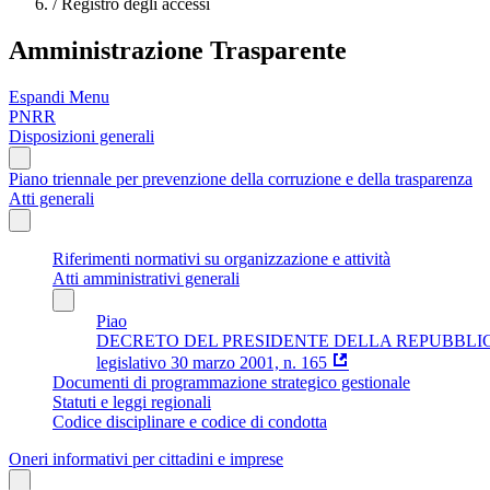
/
Registro degli accessi
Amministrazione Trasparente
Espandi Menu
PNRR
Disposizioni generali
Piano triennale per prevenzione della corruzione e della trasparenza
Atti generali
Riferimenti normativi su organizzazione e attività
Atti amministrativi generali
Piao
DECRETO DEL PRESIDENTE DELLA REPUBBLICA 16 aprile 
legislativo 30 marzo 2001, n. 165
Documenti di programmazione strategico gestionale
Statuti e leggi regionali
Codice disciplinare e codice di condotta
Oneri informativi per cittadini e imprese