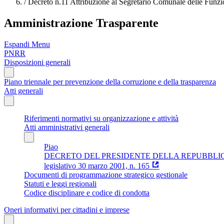
/
Decreto n.11 Attribuzione al Segretario Comunale delle Funzion
Amministrazione Trasparente
Espandi Menu
PNRR
Disposizioni generali
Piano triennale per prevenzione della corruzione e della trasparenza
Atti generali
Riferimenti normativi su organizzazione e attività
Atti amministrativi generali
Piao
DECRETO DEL PRESIDENTE DELLA REPUBBLICA 16 aprile 
legislativo 30 marzo 2001, n. 165
Documenti di programmazione strategico gestionale
Statuti e leggi regionali
Codice disciplinare e codice di condotta
Oneri informativi per cittadini e imprese