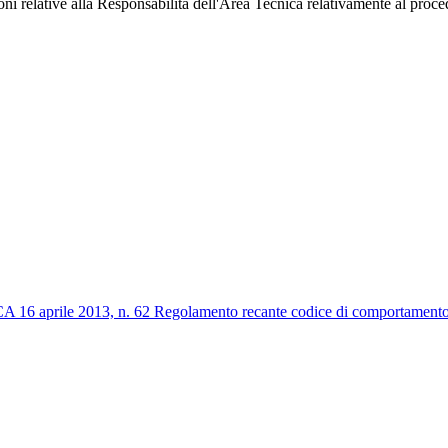
i relative alla Responsabilità dell'Area Tecnica relativamente al proce
2013, n. 62 Regolamento recante codice di comportamento dei dip