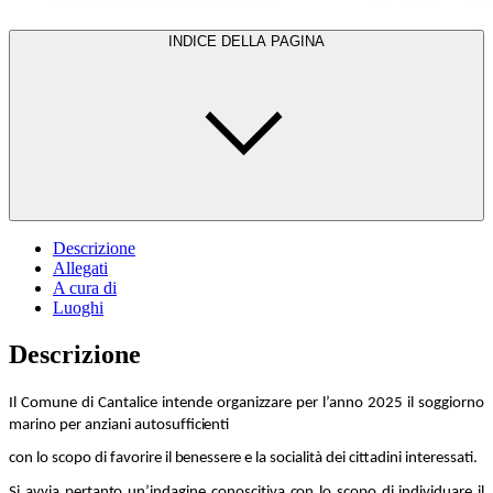
INDICE DELLA PAGINA
Descrizione
Allegati
A cura di
Luoghi
Descrizione
Il C
o
m
un
e
d
i Ca
n
tal
i
ce i
n
t
e
nd
e
o
r
g
a
n
i
zz
are
p
er l’a
nn
o
2
0
2
5 il
s
o
gg
i
o
r
n
o
m
ar
in
o
p
er a
nz
ia
n
i a
u
t
o
su
f
fic
i
e
n
ti
c
o
n
l
o s
c
o
p
o di fa
v
o
ri
r
e il
b
eness
e
r
e e la
s
o
cialità dei
c
ittad
in
i i
n
t
e
r
e
ssati.
Si a
vv
ia
p
e
r
tan
t
o
un
’i
nd
a
g
i
n
e c
o
n
o
scit
i
v
a
c
o
n lo
s
c
o
p
o
d
i i
nd
ivid
u
are il