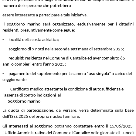
nu
m
e
r
o
d
e
l
l
e
p
ers
o
n
e che
p
o
treb
b
e
r
o
ess
e
re inte
r
essa
t
e a pa
r
t
e
c
i
p
are a ta
l
e i
n
i
z
iati
v
a.
Il s
o
gg
i
o
r
n
o
m
ar
in
o sarà
o
r
g
a
n
i
zz
at
o
,
e
s
cl
u
si
v
a
m
en
t
e
p
er i ci
t
tad
in
i
residenti, pr
e
su
n
ti
v
a
m
ente
c
o
m
e
s
eg
u
e:
- l
o
calità della
c
o
sta adr
i
ati
c
a;
- s
o
gg
i
o
r
n
o di 9 n
o
t
t
i nel
l
a
s
ec
o
nd
a
s
e
t
t
i
m
a
n
a di s
e
t
t
e
m
b
re
2
0
2
5
;
- req
u
isiti:
r
eside
nz
a
n
el C
o
m
un
e
d
i Ca
n
talice ed
a
v
er
c
om
p
i
u
t
o
6
5
a
nn
i o
c
om
p
i
er
l
i entro l’a
nn
o
2
0
2
5
;
-
p
a
g
a
m
en
t
o del su
pp
le
m
e
n
to per la c
a
m
era
“
u
so sin
go
la” a cari
c
o del
s
o
gg
i
o
r
n
a
n
t
e;
- Certificato medico attestante la condizione di autosufficienza e
l’assenza di contro indicazioni al
Soggiorno marino.
La quota di partecipazione, da versare, verrà determinata sulla base
dell’ISEE 2025 del proprio nucleo familiare.
Gli Interessati al soggiorno potranno contattare entro il 15/06/2025
l’Ufficio Amministrativo del Comune di Cantalice nelle giornate di Lunedì