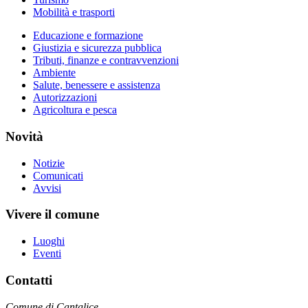
Mobilità e trasporti
Educazione e formazione
Giustizia e sicurezza pubblica
Tributi, finanze e contravvenzioni
Ambiente
Salute, benessere e assistenza
Autorizzazioni
Agricoltura e pesca
Novità
Notizie
Comunicati
Avvisi
Vivere il comune
Luoghi
Eventi
Contatti
Comune di Cantalice