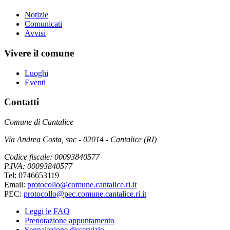
Notizie
Comunicati
Avvisi
Vivere il comune
Luoghi
Eventi
Contatti
Comune di Cantalice
Via Andrea Costa, snc - 02014 - Cantalice (RI)
Codice fiscale: 00093840577
P.IVA: 00093840577
Tel: 0746653119
Email:
protocollo@comune.cantalice.ri.it
PEC:
protocollo@pec.comune.cantalice.ri.it
Leggi le FAQ
Prenotazione appuntamento
Segnalazione disservizio