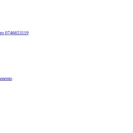
ero 0746653119
amento